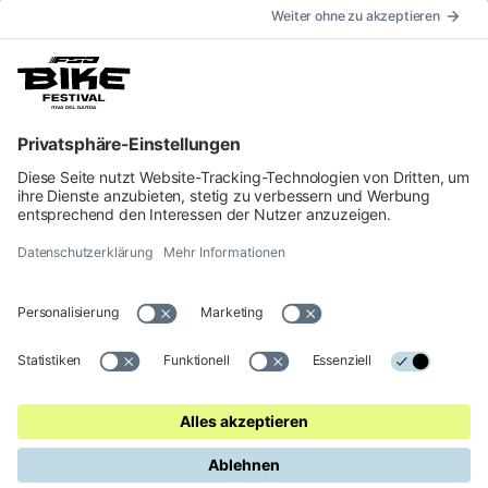
Anfahrt nach Riva
Unterkunft
INFORMATIONEN
Impressum
Kontakt
Privacy
Cookie Einstellungen
Bestimmungen
Erklärung zur Barrierefreiheit
© 2026 Offizielle Website des Garda Dolomiti – Azienda per il Turismo
S.p.A. - C.F. e P. IVA 01855030225 Cap. Soc. € 600.000,00 I.V. - REA
N. 182762
Made in
KUMBE
with passion