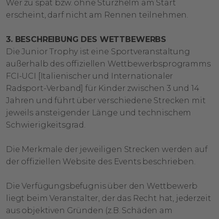
Wer zu spät bzw. ohne Sturzhelm am Start
erscheint, darf nicht am Rennen teilnehmen.
3. BESCHREIBUNG DES WETTBEWERBS
Die Junior Trophy ist eine Sportveranstaltung
außerhalb des offiziellen Wettbewerbsprogramms
FCI-UCI [Italienischer und Internationaler
Radsport-Verband] für Kinder zwischen 3 und 14
Jahren und führt über verschiedene Strecken mit
jeweils ansteigender Länge und technischem
Schwierigkeitsgrad.
Die Merkmale der jeweiligen Strecken werden auf
der offiziellen Website des Events beschrieben.
Die Verfügungsbefugnis über den Wettbewerb
liegt beim Veranstalter, der das Recht hat, jederzeit
aus objektiven Gründen (z.B. Schäden am