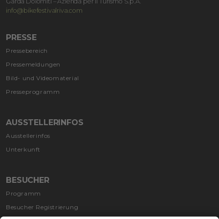
Garda Dolomiti – Azienda per il Turismo S.p.A.
info@bikefestivalriva.com
PRESSE
Pressebereich
Pressemeldungen
Bild- und Videomaterial
Presseprogramm
AUSSTELLERINFOS
Ausstellerinfos
Unterkunft
BESUCHER
Programm
Besucher Registrierung