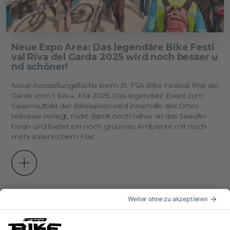
Neue Expo Area: Das legendäre Bike Festi
val Riva del Garda 2025 wird noch besser u
nd schöner!
Neue Ausstellungsfläche beim 31. FSA Bike Festival Riva del
Garda vom 1. bis 4. Mai 2025: Das legendäre Event zum
Saisonauftakt der Bikesaison wird innerhalb des Ortes
teilweise verlegt, rückt damit noch näher an das Seeufer
heran und bietet ein noch grüneres Ambiente mit noch
mehr italienischem Flair.