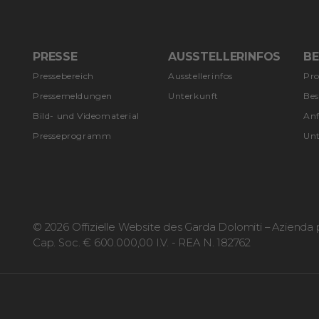
PRESSE
AUSSTELLERINFOS
B
Pressebereich
Ausstellerinfos
Pr
Pressemeldungen
Unterkunft
Bes
Bild- und Videomaterial
Anf
Presseprogramm
Unt
© 2026 Offizielle Website des Garda Dolomiti – Azienda pe
Cap. Soc. € 600.000,00 I.V. - REA N. 182762