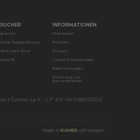
ESUCHER
INFORMATIONEN
ogramm
Impressum
ucher Registrierung
Kontakt
ahrt nach Riva
Privacy
erkunft
Cookie Einstellungen
Bestimmungen
Erklärung zur
Barrierefreiheit
r il Turismo S.p.A. - C.F. e P. IVA 01855030225
Made in
KUMBE
with passion