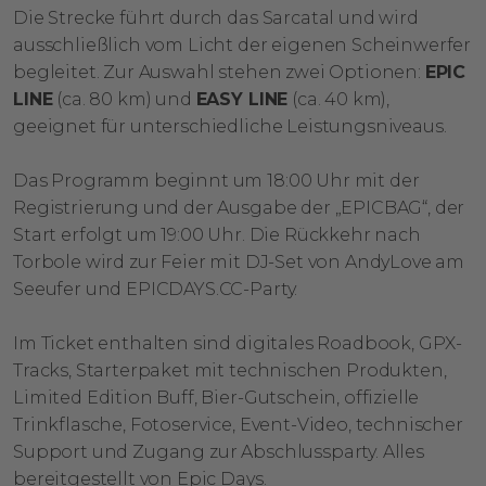
Die Strecke führt durch das Sarcatal und wird
ausschließlich vom Licht der eigenen Scheinwerfer
begleitet. Zur Auswahl stehen zwei Optionen:
EPIC
LINE
(ca. 80 km) und
EASY LINE
(ca. 40 km),
geeignet für unterschiedliche Leistungsniveaus.
Das Programm beginnt um 18:00 Uhr mit der
Registrierung und der Ausgabe der „EPICBAG“, der
Start erfolgt um 19:00 Uhr. Die Rückkehr nach
Torbole wird zur Feier mit DJ-Set von AndyLove am
Seeufer und EPICDAYS.CC-Party.
Im Ticket enthalten sind digitales Roadbook, GPX-
Tracks, Starterpaket mit technischen Produkten,
Limited Edition Buff, Bier-Gutschein, offizielle
Trinkflasche, Fotoservice, Event-Video, technischer
Support und Zugang zur Abschlussparty. Alles
bereitgestellt von Epic Days.