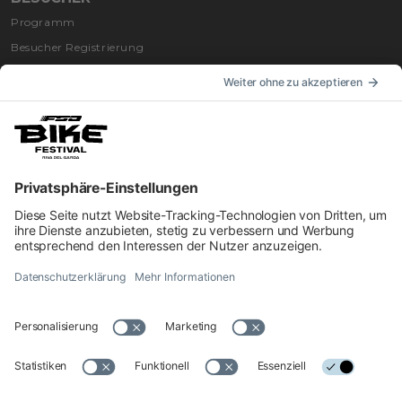
Programm
Besucher Registrierung
Anfahrt nach Riva
Unterkunft
INFORMATIONEN
Impressum
Kontakt
Privacy
Cookie Einstellungen
Bestimmungen
Erklärung zur Barrierefreiheit
© 2026 Offizielle Website des Garda Dolomiti – Azienda per il Turismo
S.p.A. - C.F. e P. IVA 01855030225 Cap. Soc. € 600.000,00 I.V. - REA
N. 182762