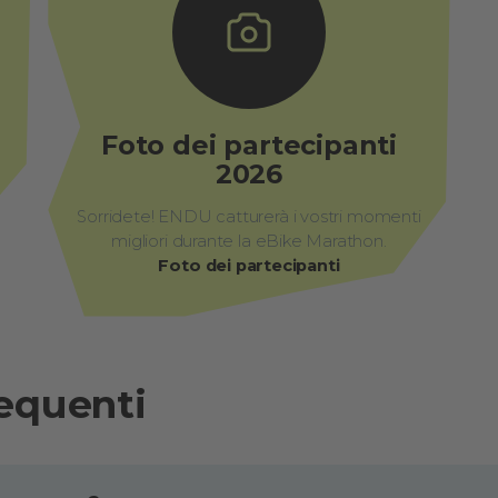
Foto dei partecipanti
2026
Sorridete! ENDU catturerà i vostri momenti
migliori durante la eBike Marathon.
Foto dei partecipanti
equenti