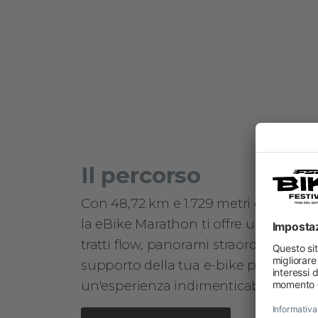
Il percorso
Con 48,72 km e 1.729 metri di dislivell
la eBike Marathon ti offre un mix di
tratti flow, panorami straordinari e il
supporto della tua e-bike per vivere
un'esperienza indimenticabile.