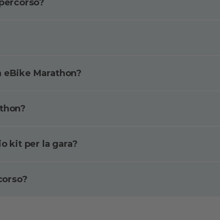
 percorso?
a eBike Marathon?
athon?
o kit per la gara?
rcorso?