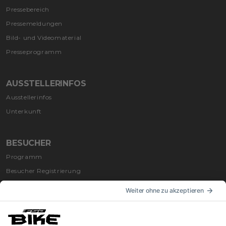
Pressebereich
Pressemeldungen
Bild- und Videomaterial
Presseprogramm
AUSSTELLERINFOS
Ausstellerinfos
Unterkunft
BESUCHER
Programm
Besucher Registrierung
Anfahrt nach Riva
Unterkunft